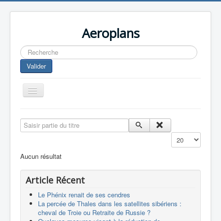
Aeroplans
Rechercher
Valider
Toggle
Navigation
Home
Saisir partie du titre
Aviation Commerciale
Affichage #
Aviation d'Affaire
Aucun résultat
Aviation Militaire
Article Récent
Europespace
Le Phénix renait de ses cendres
Drones
La percée de Thales dans les satellites sibériens :
cheval de Troie ou Retraite de Russie ?