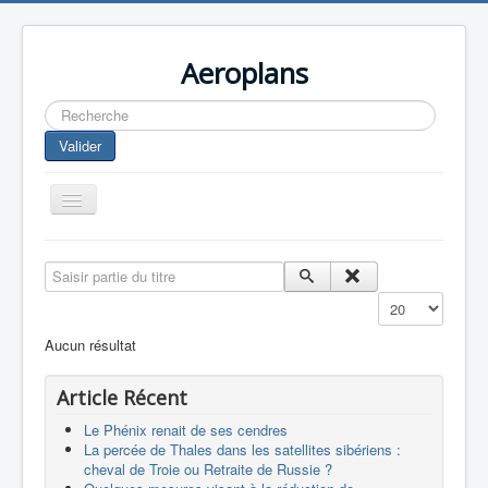
Aeroplans
Rechercher
Valider
Toggle
Navigation
Home
Saisir partie du titre
Aviation Commerciale
Affichage #
Aviation d'Affaire
Aucun résultat
Aviation Militaire
Article Récent
Europespace
Le Phénix renait de ses cendres
Drones
La percée de Thales dans les satellites sibériens :
cheval de Troie ou Retraite de Russie ?