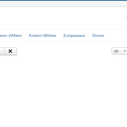
ation d'Affaire
Aviation Militaire
Europespace
Drones
Affichage
20