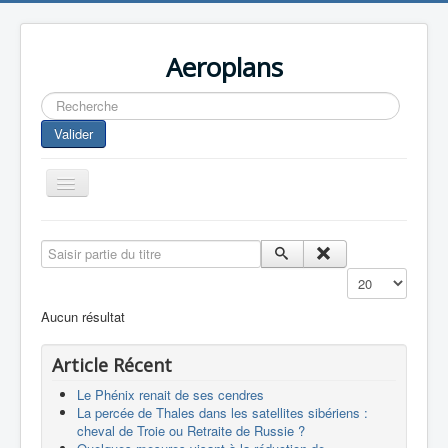
Aeroplans
Rechercher
Valider
Toggle
Navigation
Home
Saisir partie du titre
Aviation Commerciale
Affichage #
Aviation d'Affaire
Aucun résultat
Aviation Militaire
Article Récent
Europespace
Le Phénix renait de ses cendres
Drones
La percée de Thales dans les satellites sibériens :
cheval de Troie ou Retraite de Russie ?