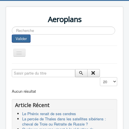
Aeroplans
Rechercher
Valider
Toggle
Navigation
Home
Saisir partie du titre
Aviation Commerciale
Affichage #
Aviation d'Affaire
Aucun résultat
Aviation Militaire
Article Récent
Europespace
Le Phénix renait de ses cendres
Drones
La percée de Thales dans les satellites sibériens :
cheval de Troie ou Retraite de Russie ?