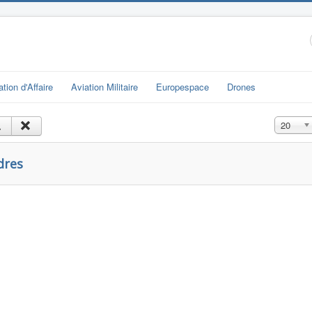
ation d'Affaire
Aviation Militaire
Europespace
Drones
Affichage
20
dres