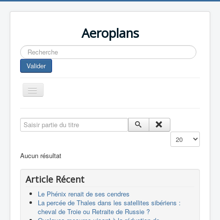
Aeroplans
Rechercher
Valider
Toggle
Navigation
Home
Saisir partie du titre
Aviation Commerciale
Affichage #
Aviation d'Affaire
Aucun résultat
Aviation Militaire
Article Récent
Europespace
Le Phénix renait de ses cendres
Drones
La percée de Thales dans les satellites sibériens :
cheval de Troie ou Retraite de Russie ?