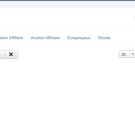
ation d'Affaire
Aviation Militaire
Europespace
Drones
Affichage
20