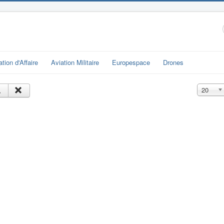
ation d'Affaire
Aviation Militaire
Europespace
Drones
Affichage
20