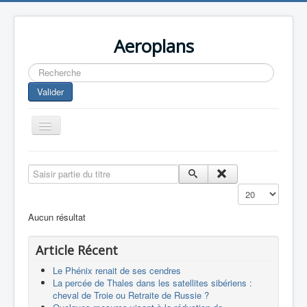
Aeroplans
Rechercher
Valider
Toggle
Navigation
Home
Saisir partie du titre
Aviation Commerciale
Affichage #
Aviation d'Affaire
Aucun résultat
Aviation Militaire
Article Récent
Europespace
Le Phénix renait de ses cendres
Drones
La percée de Thales dans les satellites sibériens :
cheval de Troie ou Retraite de Russie ?