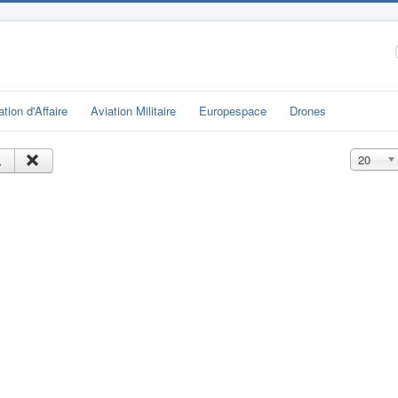
ation d'Affaire
Aviation Militaire
Europespace
Drones
Affichage
20