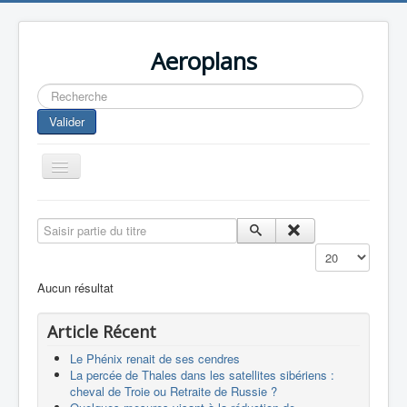
Aeroplans
Rechercher
Valider
Toggle
Navigation
Home
Saisir partie du titre
Aviation Commerciale
Affichage #
Aviation d'Affaire
Aucun résultat
Aviation Militaire
Article Récent
Europespace
Le Phénix renait de ses cendres
Drones
La percée de Thales dans les satellites sibériens :
cheval de Troie ou Retraite de Russie ?