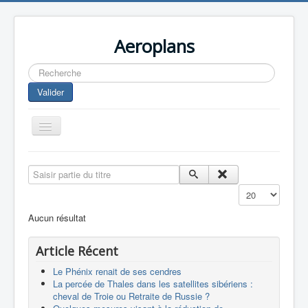
Aeroplans
Rechercher
Valider
Toggle
Navigation
Home
Saisir partie du titre
Aviation Commerciale
Affichage #
Aviation d'Affaire
Aucun résultat
Aviation Militaire
Article Récent
Europespace
Le Phénix renait de ses cendres
Drones
La percée de Thales dans les satellites sibériens :
cheval de Troie ou Retraite de Russie ?