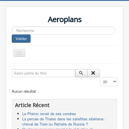
Aeroplans
Rechercher
Valider
Toggle
Navigation
Home
Saisir partie du titre
Aviation Commerciale
Affichage #
Aviation d'Affaire
Aucun résultat
Aviation Militaire
Article Récent
Europespace
Le Phénix renait de ses cendres
Drones
La percée de Thales dans les satellites sibériens :
cheval de Troie ou Retraite de Russie ?