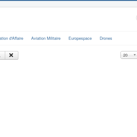
ation d'Affaire
Aviation Militaire
Europespace
Drones
Affichage
20