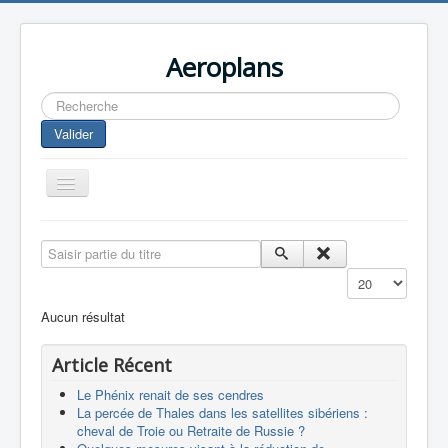
Aeroplans
Rechercher
Valider
Toggle
Navigation
Home
Saisir partie du titre
Aviation Commerciale
Affichage #
Aviation d'Affaire
Aucun résultat
Aviation Militaire
Article Récent
Europespace
Le Phénix renait de ses cendres
Drones
La percée de Thales dans les satellites sibériens :
cheval de Troie ou Retraite de Russie ?