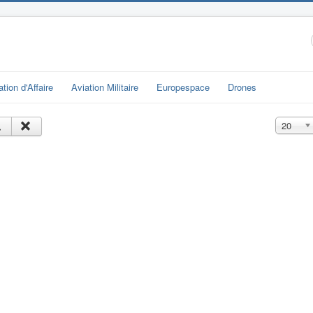
ation d'Affaire
Aviation Militaire
Europespace
Drones
Affichage
20