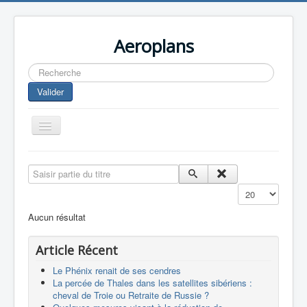
Aeroplans
Rechercher
Valider
Toggle
Navigation
Home
Saisir partie du titre
Aviation Commerciale
Affichage #
Aviation d'Affaire
Aucun résultat
Aviation Militaire
Article Récent
Europespace
Le Phénix renait de ses cendres
Drones
La percée de Thales dans les satellites sibériens :
cheval de Troie ou Retraite de Russie ?