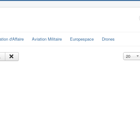
ation d'Affaire
Aviation Militaire
Europespace
Drones
Affichage
20