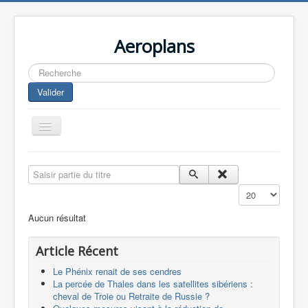
Aeroplans
Rechercher
Valider
Toggle
Navigation
Home
Saisir partie du titre
Aviation Commerciale
Affichage #
Aviation d'Affaire
Aucun résultat
Aviation Militaire
Article Récent
Europespace
Le Phénix renait de ses cendres
Drones
La percée de Thales dans les satellites sibériens :
cheval de Troie ou Retraite de Russie ?