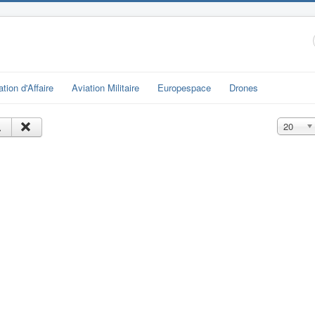
ation d'Affaire
Aviation Militaire
Europespace
Drones
Affichage
20