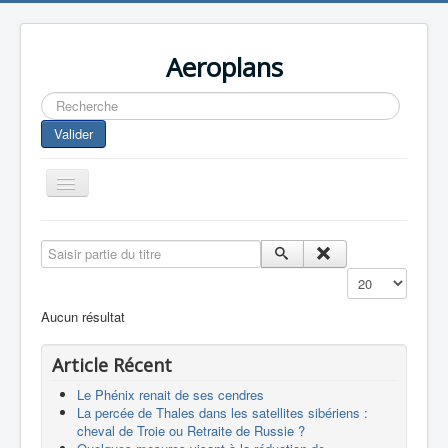
Aeroplans
Rechercher
Valider
Toggle
Navigation
Home
Saisir partie du titre
Aviation Commerciale
Affichage #
Aviation d'Affaire
Aucun résultat
Aviation Militaire
Article Récent
Europespace
Le Phénix renait de ses cendres
Drones
La percée de Thales dans les satellites sibériens :
cheval de Troie ou Retraite de Russie ?