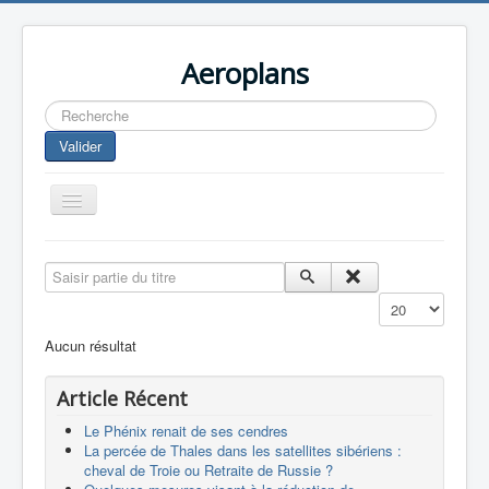
Aeroplans
Rechercher
Valider
Toggle
Navigation
Home
Saisir partie du titre
Aviation Commerciale
Affichage #
Aviation d'Affaire
Aucun résultat
Aviation Militaire
Article Récent
Europespace
Le Phénix renait de ses cendres
Drones
La percée de Thales dans les satellites sibériens :
cheval de Troie ou Retraite de Russie ?