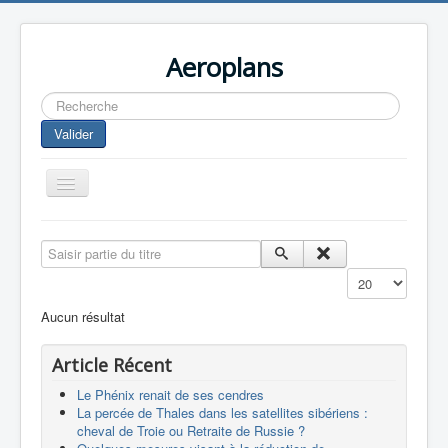
Aeroplans
Rechercher
Valider
Toggle
Navigation
Home
Saisir partie du titre
Aviation Commerciale
Affichage #
Aviation d'Affaire
Aucun résultat
Aviation Militaire
Article Récent
Europespace
Le Phénix renait de ses cendres
Drones
La percée de Thales dans les satellites sibériens :
cheval de Troie ou Retraite de Russie ?