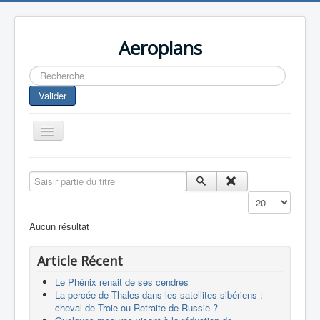
Aeroplans
Rechercher
Valider
Toggle
Navigation
Home
Saisir partie du titre
Aviation Commerciale
Affichage #
Aviation d'Affaire
Aucun résultat
Aviation Militaire
Article Récent
Europespace
Le Phénix renait de ses cendres
Drones
La percée de Thales dans les satellites sibériens :
cheval de Troie ou Retraite de Russie ?