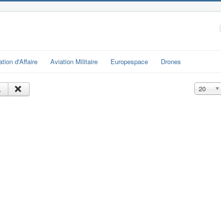
ation d'Affaire
Aviation Militaire
Europespace
Drones
Affichage
20