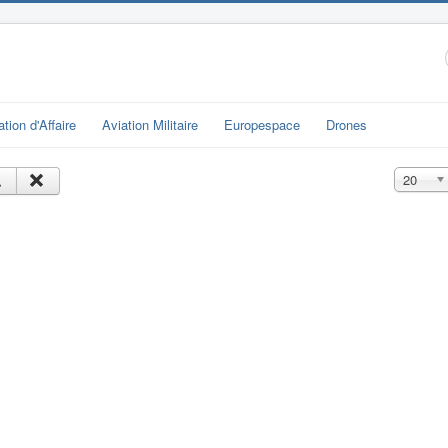
ation d'Affaire
Aviation Militaire
Europespace
Drones
Affichage
20