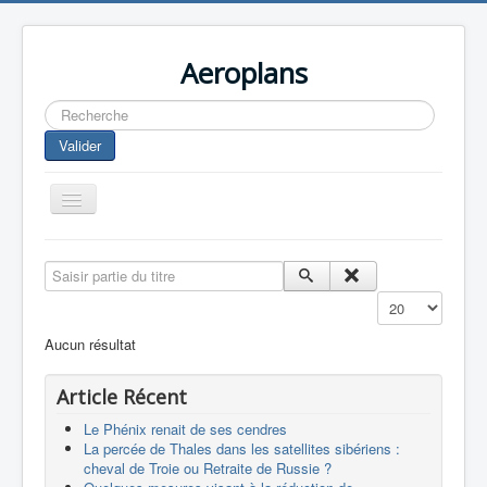
Aeroplans
Rechercher
Valider
Toggle
Navigation
Home
Saisir partie du titre
Aviation Commerciale
Affichage #
Aviation d'Affaire
Aucun résultat
Aviation Militaire
Article Récent
Europespace
Le Phénix renait de ses cendres
Drones
La percée de Thales dans les satellites sibériens :
cheval de Troie ou Retraite de Russie ?