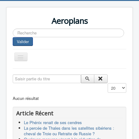
Aeroplans
Rechercher
Valider
Toggle
Navigation
Home
Saisir partie du titre
Aviation Commerciale
Affichage #
Aviation d'Affaire
Aucun résultat
Aviation Militaire
Article Récent
Europespace
Le Phénix renait de ses cendres
Drones
La percée de Thales dans les satellites sibériens :
cheval de Troie ou Retraite de Russie ?