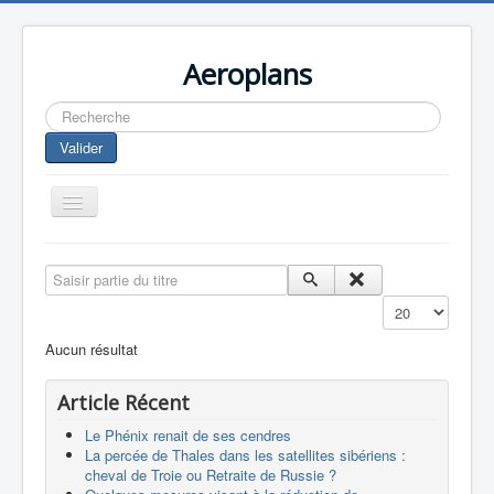
Aeroplans
Rechercher
Valider
Toggle
Navigation
Home
Saisir partie du titre
Aviation Commerciale
Affichage #
Aviation d'Affaire
Aucun résultat
Aviation Militaire
Article Récent
Europespace
Le Phénix renait de ses cendres
Drones
La percée de Thales dans les satellites sibériens :
cheval de Troie ou Retraite de Russie ?