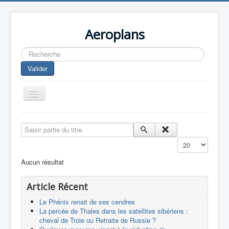
Aeroplans
Rechercher
Valider
Toggle
Navigation
Home
Saisir partie du titre
Aviation Commerciale
Affichage #
Aviation d'Affaire
Aucun résultat
Aviation Militaire
Article Récent
Europespace
Le Phénix renait de ses cendres
Drones
La percée de Thales dans les satellites sibériens :
cheval de Troie ou Retraite de Russie ?