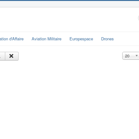
ation d'Affaire
Aviation Militaire
Europespace
Drones
Affichage
20