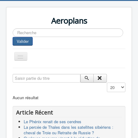
Aeroplans
Rechercher
Valider
Toggle
Navigation
Home
Saisir partie du titre
Aviation Commerciale
Affichage #
Aviation d'Affaire
Aucun résultat
Aviation Militaire
Article Récent
Europespace
Le Phénix renait de ses cendres
Drones
La percée de Thales dans les satellites sibériens :
cheval de Troie ou Retraite de Russie ?