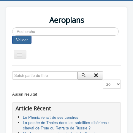
Aeroplans
Rechercher
Valider
Toggle
Navigation
Home
Saisir partie du titre
Aviation Commerciale
Affichage #
Aviation d'Affaire
Aucun résultat
Aviation Militaire
Article Récent
Europespace
Le Phénix renait de ses cendres
Drones
La percée de Thales dans les satellites sibériens :
cheval de Troie ou Retraite de Russie ?