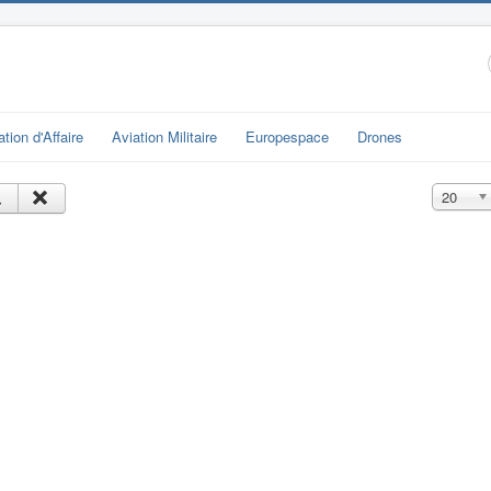
ation d'Affaire
Aviation Militaire
Europespace
Drones
Affichage
20