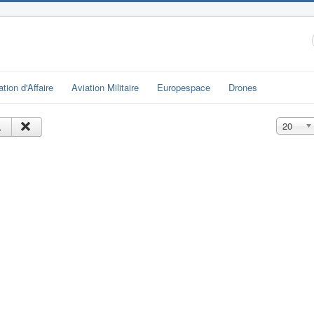
ation d'Affaire
Aviation Militaire
Europespace
Drones
Affichage
20