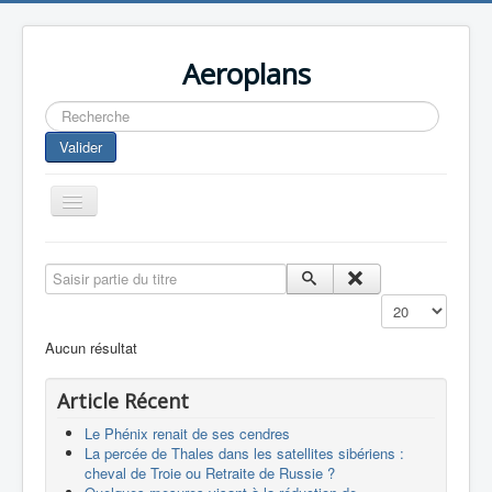
Aeroplans
Rechercher
Valider
Toggle
Navigation
Home
Saisir partie du titre
Aviation Commerciale
Affichage #
Aviation d'Affaire
Aucun résultat
Aviation Militaire
Article Récent
Europespace
Le Phénix renait de ses cendres
Drones
La percée de Thales dans les satellites sibériens :
cheval de Troie ou Retraite de Russie ?