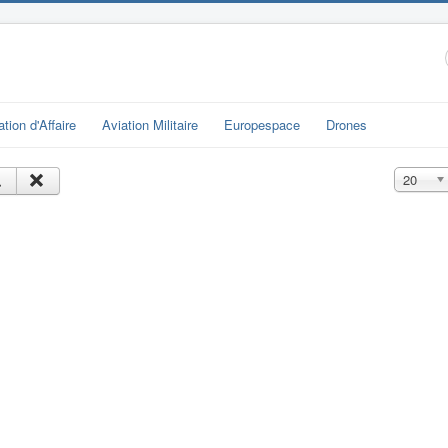
ation d'Affaire
Aviation Militaire
Europespace
Drones
Affichage
20