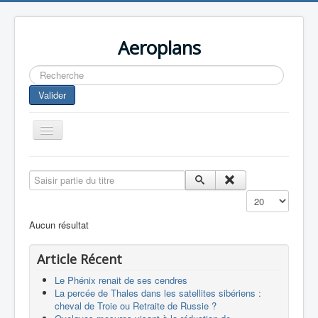
Aeroplans
Rechercher
Valider
Toggle
Navigation
Home
Saisir partie du titre
Aviation Commerciale
Affichage #
Aviation d'Affaire
Aucun résultat
Aviation Militaire
Article Récent
Europespace
Le Phénix renait de ses cendres
Drones
La percée de Thales dans les satellites sibériens :
cheval de Troie ou Retraite de Russie ?