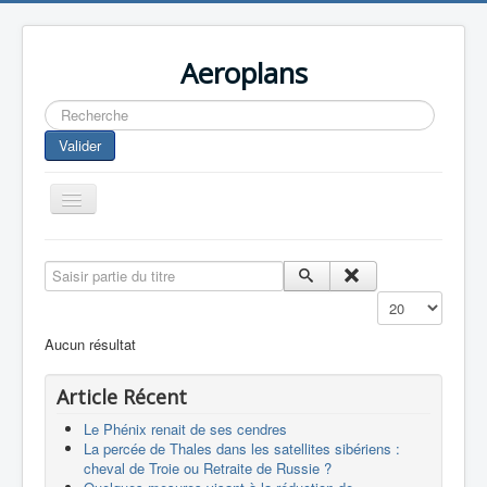
Aeroplans
Rechercher
Valider
Toggle
Navigation
Home
Saisir partie du titre
Aviation Commerciale
Affichage #
Aviation d'Affaire
Aucun résultat
Aviation Militaire
Article Récent
Europespace
Le Phénix renait de ses cendres
Drones
La percée de Thales dans les satellites sibériens :
cheval de Troie ou Retraite de Russie ?