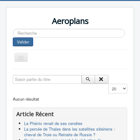
Aeroplans
Rechercher
Valider
Toggle
Navigation
Home
Saisir partie du titre
Aviation Commerciale
Affichage #
Aviation d'Affaire
Aucun résultat
Aviation Militaire
Article Récent
Europespace
Le Phénix renait de ses cendres
Drones
La percée de Thales dans les satellites sibériens :
cheval de Troie ou Retraite de Russie ?