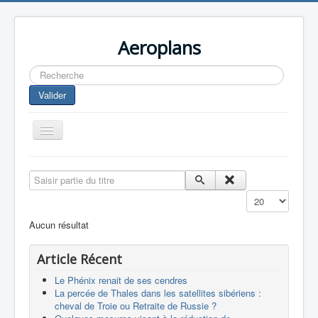
Aeroplans
Rechercher
Valider
Toggle
Navigation
Home
Saisir partie du titre
Aviation Commerciale
Affichage #
Aviation d'Affaire
Aucun résultat
Aviation Militaire
Article Récent
Europespace
Le Phénix renait de ses cendres
Drones
La percée de Thales dans les satellites sibériens :
cheval de Troie ou Retraite de Russie ?