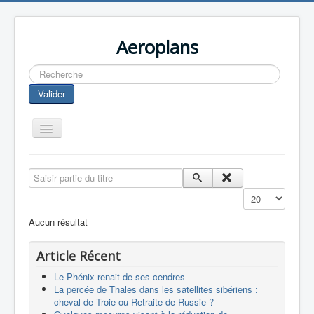
Aeroplans
Rechercher
Valider
Toggle
Navigation
Home
Saisir partie du titre
Aviation Commerciale
Affichage #
Aviation d'Affaire
Aucun résultat
Aviation Militaire
Article Récent
Europespace
Le Phénix renait de ses cendres
Drones
La percée de Thales dans les satellites sibériens :
cheval de Troie ou Retraite de Russie ?