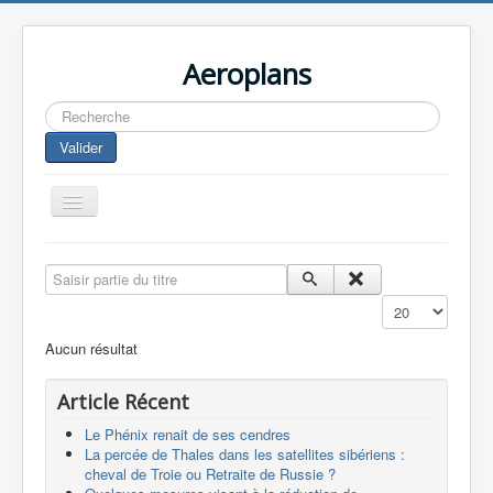
Aeroplans
Rechercher
Valider
Toggle
Navigation
Home
Saisir partie du titre
Aviation Commerciale
Affichage #
Aviation d'Affaire
Aucun résultat
Aviation Militaire
Article Récent
Europespace
Le Phénix renait de ses cendres
Drones
La percée de Thales dans les satellites sibériens :
cheval de Troie ou Retraite de Russie ?