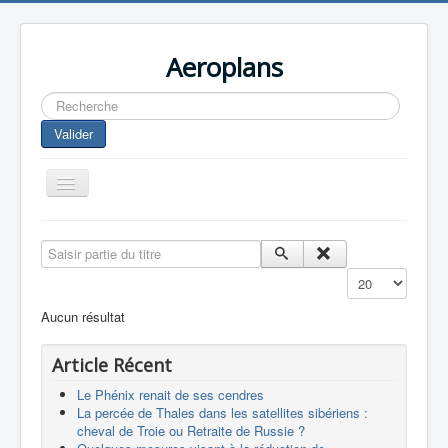
Aeroplans
Rechercher
Valider
Toggle
Navigation
Home
Saisir partie du titre
Aviation Commerciale
Affichage #
Aviation d'Affaire
Aucun résultat
Aviation Militaire
Article Récent
Europespace
Le Phénix renait de ses cendres
Drones
La percée de Thales dans les satellites sibériens :
cheval de Troie ou Retraite de Russie ?