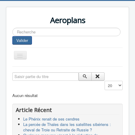
Aeroplans
Rechercher
Valider
Toggle
Navigation
Home
Saisir partie du titre
Aviation Commerciale
Affichage #
Aviation d'Affaire
Aucun résultat
Aviation Militaire
Article Récent
Europespace
Le Phénix renait de ses cendres
Drones
La percée de Thales dans les satellites sibériens :
cheval de Troie ou Retraite de Russie ?