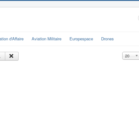
ation d'Affaire
Aviation Militaire
Europespace
Drones
Affichage
20