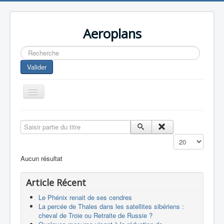
Aeroplans
Rechercher
Valider
Toggle
Navigation
Home
Saisir partie du titre
Aviation Commerciale
Affichage #
Aviation d'Affaire
Aucun résultat
Aviation Militaire
Article Récent
Europespace
Le Phénix renait de ses cendres
Drones
La percée de Thales dans les satellites sibériens :
cheval de Troie ou Retraite de Russie ?