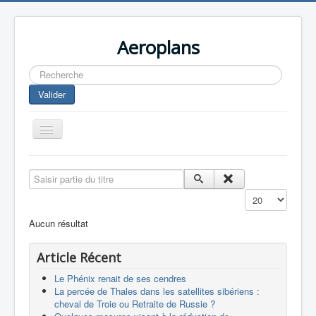
Aeroplans
Rechercher
Valider
Toggle
Navigation
Home
Saisir partie du titre
Aviation Commerciale
Affichage #
Aviation d'Affaire
Aucun résultat
Aviation Militaire
Article Récent
Europespace
Le Phénix renait de ses cendres
Drones
La percée de Thales dans les satellites sibériens :
cheval de Troie ou Retraite de Russie ?