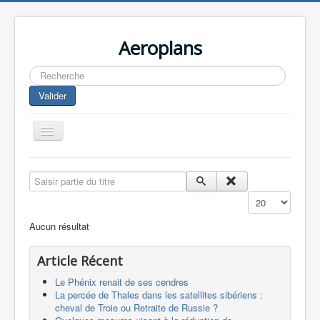
Aeroplans
Rechercher
Valider
Toggle
Navigation
Home
Saisir partie du titre
Aviation Commerciale
Affichage #
Aviation d'Affaire
Aucun résultat
Aviation Militaire
Article Récent
Europespace
Le Phénix renait de ses cendres
Drones
La percée de Thales dans les satellites sibériens :
cheval de Troie ou Retraite de Russie ?